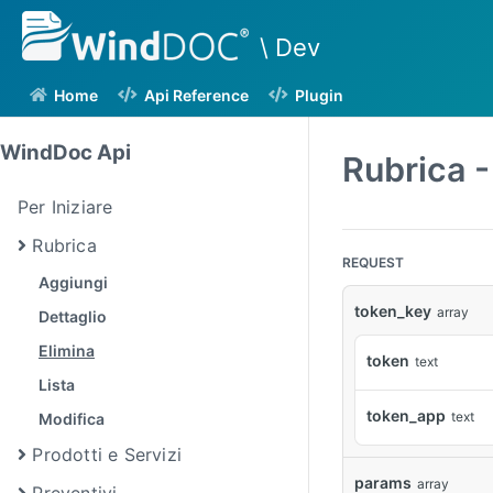
\ Dev
Home
Api Reference
Plugin
WindDoc Api
Rubrica -
Per Iniziare
Rubrica
REQUEST
Aggiungi
token_key
array
Dettaglio
Elimina
token
text
Lista
token_app
text
Modifica
Prodotti e Servizi
params
array