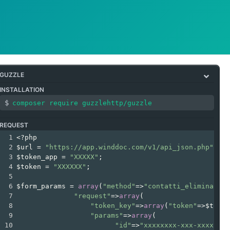
GUZZLE
INSTALLATION
REQUEST
1
<?php
2
$url
=
"https://app.winddoc.com/v1/api_json.php"
;
3
$token_app
=
"XXXXX"
;
4
$token
=
"XXXXXX"
;
5
6
$form_params
=
array
(
"method"
=>
"contatti_elimina"
,
7
"request"
=>
array
(
8
"token_key"
=>
array
(
"token"
=>
$token
9
"params"
=>
array
(
10
"id"
=>
"xxxxxxxx-xxx-xxxx-xxx